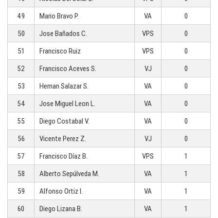
49
Mario Bravo P.
VA
0
50
Jose Bañados C.
VPS
0
51
Francisco Ruiz
VPS
0
52
Francisco Aceves S.
VJ
0
53
Hernan Salazar S.
VA
0
54
Jose Miguel Leon L.
VA
0
55
Diego Costabal V.
VA
0
56
Vicente Perez Z.
VJ
0
57
Francisco Díaz B.
VPS
1
58
Alberto Sepúlveda M.
VA
1
59
Alfonso Ortiz I.
VA
1
60
Diego Lizana B.
VA
1