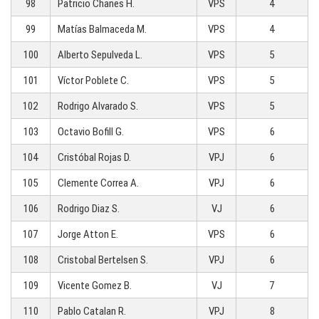
98
Patricio Chanes H.
VPS
4
99
Matías Balmaceda M.
VPS
4
100
Alberto Sepulveda L.
VPS
5
101
Víctor Poblete C.
VPS
5
102
Rodrigo Alvarado S.
VPS
5
103
Octavio Bofill G.
VPS
6
104
Cristóbal Rojas D.
VPJ
6
105
Clemente Correa A.
VPJ
6
106
Rodrigo Diaz S.
VJ
6
107
Jorge Atton E.
VPS
6
108
Cristobal Bertelsen S.
VPJ
6
109
Vicente Gomez B.
VJ
7
110
Pablo Catalan R.
VPJ
8