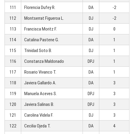
111
Florencia Dufey R.
DA
-2
112
Montserrat Figueroa L.
DJ
-2
113
Francisca Moritz F.
DJ
0
114
Catalina Pastene G.
DA
1
115
Trinidad Soto B.
DJ
1
116
Constanza Maldonado
DPJ
1
117
Rosario Vivanco T.
DA
1
118
Javiera Gallardo A.
DA
3
119
Manuela Aceves S.
DPJ
3
120
Javiera Salinas B.
DPJ
3
121
Carolina Videla F.
DJ
3
122
Cecilia Ojeda T.
DA
4