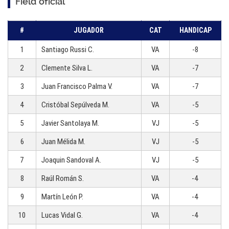
Field oficial
#
JUGADOR
CAT
HANDICAP
1
Santiago Russi C.
VA
-8
2
Clemente Silva L.
VA
-7
3
Juan Francisco Palma V.
VA
-7
4
Cristóbal Sepúlveda M.
VA
-5
5
Javier Santolaya M.
VJ
-5
6
Juan Mélida M.
VJ
-5
7
Joaquin Sandoval A.
VJ
-5
8
Raúl Román S.
VA
-4
9
Martín León P.
VA
-4
10
Lucas Vidal G.
VA
-4