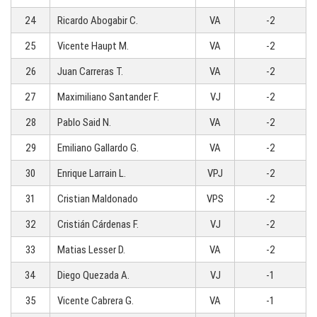
24
Ricardo Abogabir C.
VA
-2
25
Vicente Haupt M.
VA
-2
26
Juan Carreras T.
VA
-2
27
Maximiliano Santander F.
VJ
-2
28
Pablo Said N.
VA
-2
29
Emiliano Gallardo G.
VA
-2
30
Enrique Larrain L.
VPJ
-2
31
Cristian Maldonado
VPS
-2
32
Cristián Cárdenas F.
VJ
-2
33
Matias Lesser D.
VA
-2
34
Diego Quezada A.
VJ
-1
35
Vicente Cabrera G.
VA
-1