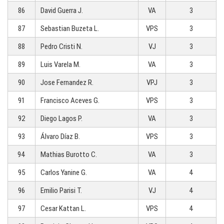
86
David Guerra J.
VA
3
87
Sebastian Buzeta L.
VPS
3
88
Pedro Cristi N.
VJ
3
89
Luis Varela M.
VA
3
90
Jose Fernandez R.
VPJ
3
91
Francisco Aceves G.
VPS
3
92
Diego Lagos P.
VA
3
93
Álvaro Díaz B.
VPS
3
94
Mathias Burotto C.
VA
3
95
Carlos Yanine G.
VA
4
96
Emilio Parisi T.
VJ
4
97
Cesar Kattan L.
VPS
4