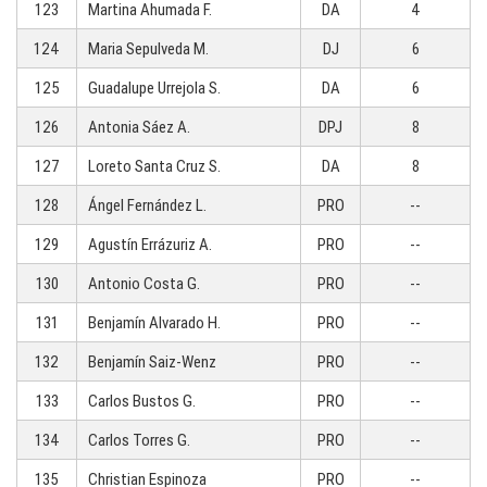
123
Martina Ahumada F.
DA
4
124
Maria Sepulveda M.
DJ
6
125
Guadalupe Urrejola S.
DA
6
126
Antonia Sáez A.
DPJ
8
127
Loreto Santa Cruz S.
DA
8
128
Ángel Fernández L.
PRO
--
129
Agustín Errázuriz A.
PRO
--
130
Antonio Costa G.
PRO
--
131
Benjamín Alvarado H.
PRO
--
132
Benjamín Saiz-Wenz
PRO
--
133
Carlos Bustos G.
PRO
--
134
Carlos Torres G.
PRO
--
135
Christian Espinoza
PRO
--