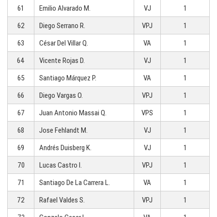
61
Emilio Alvarado M.
VJ
1
62
Diego Serrano R.
VPJ
1
63
César Del Villar Q.
VA
1
64
Vicente Rojas D.
VJ
1
65
Santiago Márquez P.
VA
1
66
Diego Vargas O.
VPJ
1
67
Juan Antonio Massai Q.
VPS
1
68
Jose Fehlandt M.
VJ
1
69
Andrés Duisberg K.
VJ
1
70
Lucas Castro I.
VPJ
1
71
Santiago De La Carrera L.
VA
1
72
Rafael Valdes S.
VPJ
1