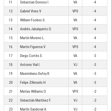
11
Sebastian Donoso I.
VA
-4
12
Gabriel Vives V.
VPS
-4
13
William Fookes S.
VA
-4
14
Andrés Jabalquinto O.
VPS
-4
15
Martín Moreno L.
VA
-4
16
Martin Figueroa V.
VPS
-4
17
Diego Cortés S.
VA
-3
18
Antonio Vial I.
VJ
-3
19
Maximiliano Dufey R.
VA
-3
20
Felipe Zilleruelo H.
VA
-3
21
Matías Williams O.
VPS
-2
22
Sebastián Martínez F.
VJ
-2
23
Martín Sandoval A.
VJ
-2