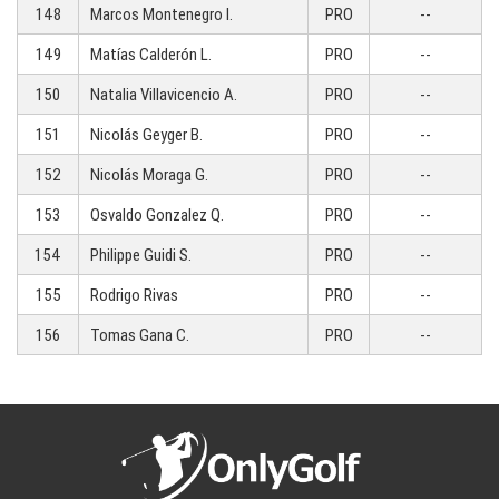
148
Marcos Montenegro I.
PRO
--
149
Matías Calderón L.
PRO
--
150
Natalia Villavicencio A.
PRO
--
151
Nicolás Geyger B.
PRO
--
152
Nicolás Moraga G.
PRO
--
153
Osvaldo Gonzalez Q.
PRO
--
154
Philippe Guidi S.
PRO
--
155
Rodrigo Rivas
PRO
--
156
Tomas Gana C.
PRO
--