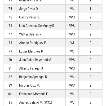
73
Gonzalo Cesar L.
VA
1
74
Jorge Rivas O.
VA
1
75
Carlos Pérez S.
VPS
2
76
Luis Gueneau De Mussy R.
VPS
2
77
Walter Salinas R.
VPS
2
78
Alonso Rodriguez P.
VJ
2
79
Lucas Martinez P.
VA
2
80
Juan Pablo Reymond M.
VPS
2
81
Alberto Faraggi U.
VPS
2
82
Benjamin Sprenger R.
VA
2
83
Nicolás Cox M.
VPS
2
84
Francisco Morande F.
VA
2
85
Andres Delano M. (W.C.)
VA
3