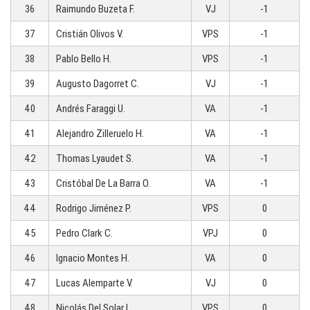
36
Raimundo Buzeta F.
VJ
-1
37
Cristián Olivos V.
VPS
-1
38
Pablo Bello H.
VPS
-1
39
Augusto Dagorret C.
VJ
-1
40
Andrés Faraggi U.
VA
-1
41
Alejandro Zilleruelo H.
VA
-1
42
Thomas Lyaudet S.
VA
-1
43
Cristóbal De La Barra O.
VA
-1
44
Rodrigo Jiménez P.
VPS
0
45
Pedro Clark C.
VPJ
0
46
Ignacio Montes H.
VA
0
47
Lucas Alemparte V.
VJ
0
48
Nicolás Del Solar L.
VPS
0