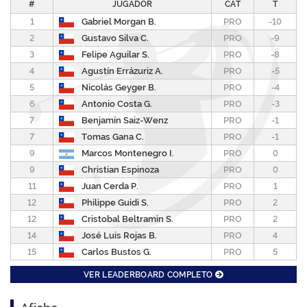
#
JUGADOR
CAT
T
1
PRO
-10
Gabriel Morgan B.
2
PRO
-9
Gustavo Silva C.
3
PRO
-8
Felipe Aguilar S.
4
PRO
-5
Agustín Errázuriz A.
5
PRO
-4
Nicolás Geyger B.
6
PRO
-3
Antonio Costa G.
7
PRO
-1
Benjamín Saiz-Wenz
7
PRO
-1
Tomas Gana C.
9
Marcos Montenegro I.
PRO
0
9
PRO
0
Christian Espinoza
11
PRO
1
Juan Cerda P.
12
PRO
2
Philippe Guidi S.
12
PRO
2
Cristobal Beltramin S.
14
PRO
4
José Luis Rojas B.
15
PRO
5
Carlos Bustos G.
VER LEADERBOARD COMPLETO