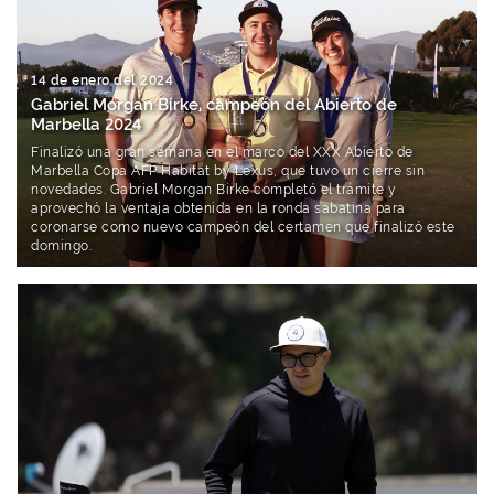
14 de enero del 2024
Gabriel Morgan Birke, campeón del Abierto de
Marbella 2024
Finalizó una gran semana en el marco del XXX Abierto de
Marbella Copa AFP Habitat by Lexus, que tuvo un cierre sin
novedades. Gabriel Morgan Birke completó el trámite y
aprovechó la ventaja obtenida en la ronda sabatina para
coronarse como nuevo campeón del certamen que finalizó este
domingo.